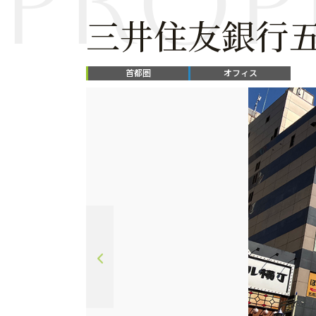
prop
三井住友銀行
首都圏
オフィス